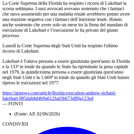
La Corte Suprema della Florida ha respinto i ricorsi di Lukehart la
scorsa settimana. I suoi avvocati avevano sostenuto che i farmaci
che stava assumendo per una malattia renale avrebbero potuto avere
una reazione negativa con i farmaci dell’iniezione letale. Hanno
anche sostenuto che avere solo un mese tra la firma del mandato di
esecuzione di Lukehart e l’esecuzione lo ha privato del giusto
processo.
Lunedì la Corte Suprema degli Stati Uniti ha respinto l'ultimo
ricorso di Lukehart.
Lukehart è l'ottava persona a essere giustiziata quest'anno in Florida
e la 133ª in totale da quando lo Stato ha ripristinato la pena capitale
nel 1979, la quindicesima persona a essere giustiziata quest'anno
negli Stati Uniti e la 1.669ª in totale da quando gli Stati Uniti hanno
ripreso le esecuzioni nel 1977.
https://apnews.com/article/florida-execution-andrew-richard-
lukehart-985dab8d4b9a612fad3b673d89a123ed
—
FONTI
(Fonte: AP, 02/06/2026)
CONDIVIDI