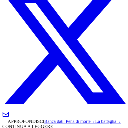
—
APPROFONDISCI
Banca dati
:
Pena di morte
→
La battaglia
→
CONTINUA A LEGGERE