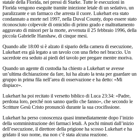
statale della Florida, nei pressi di Starke. Tutte le esecuzioni in
Florida vengono eseguite tramite iniezione letale di un sedativo, un
paralizzante e un farmaco che arresta il cuore. Lukehart era stato
condannato a morte nel 1997, nella Duval County, dopo essere stato
riconosciuto colpevole di omicidio di primo grado e maltrattamento
aggravato di minori per la morte, avvenuta il 25 febbraio 1996, della
piccola Gabrielle Hanshaw, di cinque mesi.
Quando alle 18:00 si è alzato il sipario della camera di esecuzione,
Lukehart era già legato a un tavolo con una flebo nel braccio. Un
sacerdote era seduto ai piedi del tavolo per pregare mentre moriva.
Quando un agente di custodia ha chiesto a Lukehart se avesse
un’ultima dichiarazione da fare, lui ha alzato la testa per guardare un
gruppo in prima fila nell’area di osservazione e ha detto: «Mi
dispiace».
Lukehart ha poi recitato il versetto biblico di Luca 23:34: «Padre,
perdona loro, perché non sanno quello che fanno», che secondo le
Scritture Gesù Cristo pronunciò durante la sua crocifissione.
Lukehart ha perso conoscenza quasi immediatamente dopo l’inizio
della somministrazione dei farmaci letali. A pochi minuti dall’inizio
dell’esecuzione, il direttore della prigione ha scosso Lukehart e ha
gridato il suo nome, ma non c’è stata alcuna reazione.