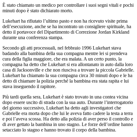
È stato chiamato un medico per controllare i suoi segni vitali e pochi
minuti dopo è stato dichiarato morto.
Lukehart ha rifiutato l’ultimo pasto e non ha ricevuto visite prima
dell’esecuzione, anche se ha incontrato un consigliere spirituale, ha
detto il portavoce del Dipartimento di Correzione Jordan Kirkland
durante una conferenza stampa.
Secondo gli atti processuali, nel febbraio 1996 Lukehart stava
badando alla bambina della sua compagna mentre lei si prendeva
cura della figlia maggiore, che era malata. A un certo punto, la
compagna ha detto che Lukehart si era allontanato in auto dalla loro
casa di Jacksonville e che non riusciva a trovare la piccola Gabrielle.
Lukehart ha chiamato la sua compagna circa 30 minuti dopo e le ha
detto di chiamare la polizia perché la bambina era stata rapita e lui
stava inseguendo il rapitore.
Più tardi quella sera, Lukehart è stato trovato in una contea vicina
dopo essere uscito di strada con la sua auto. Durante l’interrogatorio
del giorno successivo, Lukehart ha detto agli investigatori che
Gabrielle era morta dopo che lui le aveva fatto cadere la testa a terra
e poi l’aveva scossa. Ha detto alla polizia di aver perso il controllo e
di aver gettato la bambina in uno stagno. Le forze dell’ordine hanno
setacciato lo stagno e hanno trovato il corpo della bambina.