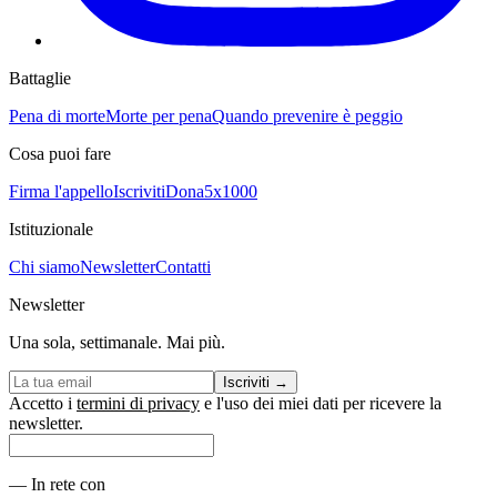
Battaglie
Pena di morte
Morte per pena
Quando prevenire è peggio
Cosa puoi fare
Firma l'appello
Iscriviti
Dona
5x1000
Istituzionale
Chi siamo
Newsletter
Contatti
Newsletter
Una sola, settimanale. Mai più.
Iscriviti
→
Accetto i
termini di privacy
e l'uso dei miei dati per ricevere la
newsletter.
—
In rete con