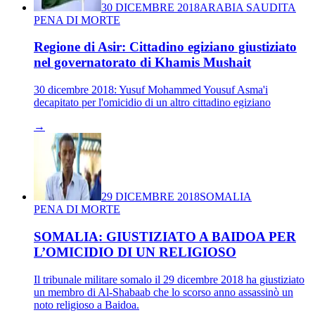
30 DICEMBRE 2018
ARABIA SAUDITA
PENA DI MORTE
Regione di Asir: Cittadino egiziano giustiziato
nel governatorato di Khamis Mushait
30 dicembre 2018: Yusuf Mohammed Yousuf Asma'i
decapitato per l'omicidio di un altro cittadino egiziano
→
29 DICEMBRE 2018
SOMALIA
PENA DI MORTE
SOMALIA: GIUSTIZIATO A BAIDOA PER
L’OMICIDIO DI UN RELIGIOSO
Il tribunale militare somalo il 29 dicembre 2018 ha giustiziato
un membro di Al-Shabaab che lo scorso anno assassinò un
noto religioso a Baidoa.