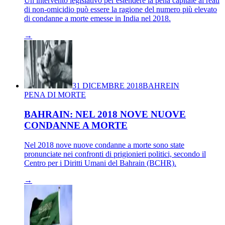
Un intervento legislativo per estendere la pena capitale ai reati
di non-omicidio può essere la ragione del numero più elevato
di condanne a morte emesse in India nel 2018.
→
31 DICEMBRE 2018
BAHREIN
PENA DI MORTE
BAHRAIN: NEL 2018 NOVE NUOVE
CONDANNE A MORTE
Nel 2018 nove nuove condanne a morte sono state
pronunciate nei confronti di prigionieri politici, secondo il
Centro per i Diritti Umani del Bahrain (BCHR).
→