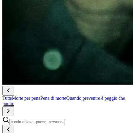
Tutte
Morte per pena
Pena di morte
Quando prevenire è peggio che
punire