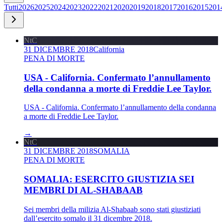
Tutti
2026
2025
2024
2023
2022
2021
2020
2019
2018
2017
2016
2015
201
NtC
31 DICEMBRE 2018
California
PENA DI MORTE
USA - California. Confermato l’annullamento
della condanna a morte di Freddie Lee Taylor.
USA - California. Confermato l’annullamento della condanna
a morte di Freddie Lee Taylor.
→
NtC
31 DICEMBRE 2018
SOMALIA
PENA DI MORTE
SOMALIA: ESERCITO GIUSTIZIA SEI
MEMBRI DI AL-SHABAAB
Sei membri della milizia Al-Shabaab sono stati giustiziati
dall’esercito somalo il 31 dicembre 2018.