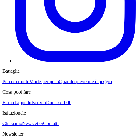
Battaglie
Pena di morte
Morte per pena
Quando prevenire è peggio
Cosa puoi fare
Firma l'appello
Iscriviti
Dona
5x1000
Istituzionale
Chi siamo
Newsletter
Contatti
Newsletter