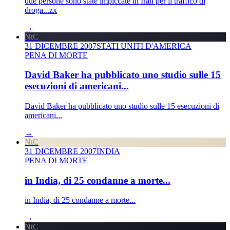
due persone sono state impiccate in Iran per il traffico di
droga...zx
→
NtC
31 DICEMBRE 2007
STATI UNITI D'AMERICA
PENA DI MORTE
David Baker ha pubblicato uno studio sulle 15
esecuzioni di americani...
David Baker ha pubblicato uno studio sulle 15 esecuzioni di
americani...
→
NtC
31 DICEMBRE 2007
INDIA
PENA DI MORTE
in India, di 25 condanne a morte...
in India, di 25 condanne a morte...
→
NtC