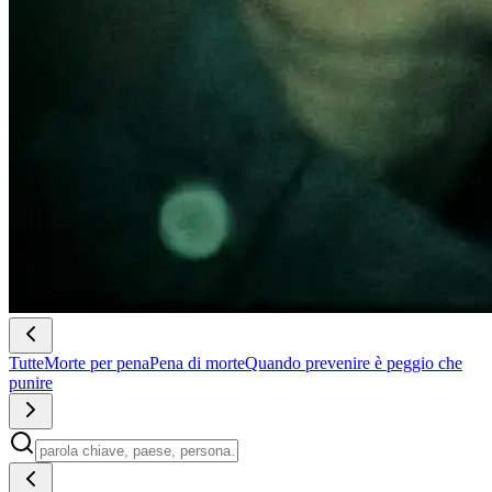
Tutte
Morte per pena
Pena di morte
Quando prevenire è peggio che
punire