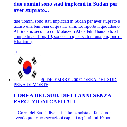
due uomini sono stati impiccati in Sudan per
aver stuprato...
due uomini sono stati impiccati in Sudan per aver stuprato e
ucciso una bambina di quattro anni. Lo riporta il quotidiano
Al-Sudani, secondo cui Motassem Abdallah Khairallah, 21
anni, e Imad Tibn, 19, sono stati giustiziati in una prigione di
Khartoum,
→
30 DICEMBRE 2007
COREA DEL SUD
PENA DI MORTE
COREA DEL SUD. DIECI ANNI SENZA
ESECUZIONI CAPITALI
la Corea del Sud è diventata 'abolizionista di fatto', non
avendo praticato esecuzioni capitali negli ultimi 10 anni.