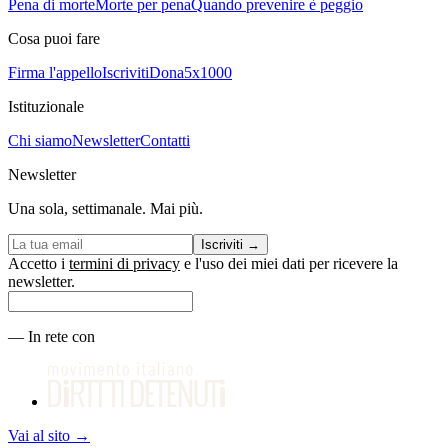
Pena di morte
Morte per pena
Quando prevenire è peggio
Cosa puoi fare
Firma l'appello
Iscriviti
Dona
5x1000
Istituzionale
Chi siamo
Newsletter
Contatti
Newsletter
Una sola, settimanale. Mai più.
Iscriviti
→
Accetto i
termini di privacy
e l'uso dei miei dati per ricevere la
newsletter.
—
In rete con
Vai al sito
→