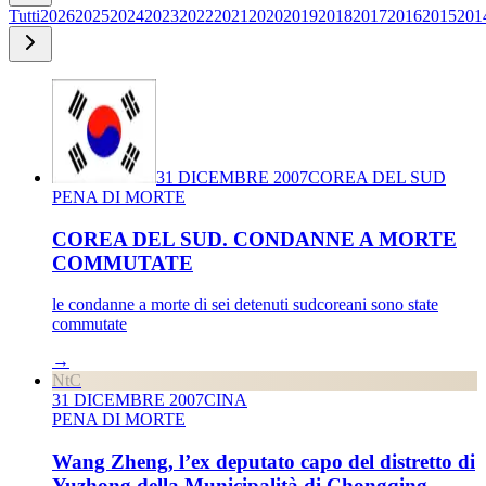
Tutti
2026
2025
2024
2023
2022
2021
2020
2019
2018
2017
2016
2015
201
31 DICEMBRE 2007
COREA DEL SUD
PENA DI MORTE
COREA DEL SUD. CONDANNE A MORTE
COMMUTATE
le condanne a morte di sei detenuti sudcoreani sono state
commutate
→
NtC
31 DICEMBRE 2007
CINA
PENA DI MORTE
Wang Zheng, l’ex deputato capo del distretto di
Yuzhong della Municipalità di Chongqing...