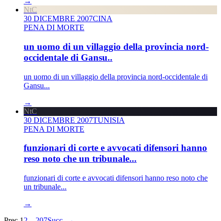
→
NtC
30 DICEMBRE 2007
CINA
PENA DI MORTE
un uomo di un villaggio della provincia nord-
occidentale di Gansu..
un uomo di un villaggio della provincia nord-occidentale di
Gansu...
→
NtC
30 DICEMBRE 2007
TUNISIA
PENA DI MORTE
funzionari di corte e avvocati difensori hanno
reso noto che un tribunale...
funzionari di corte e avvocati difensori hanno reso noto che
un tribunale...
→
Prec.
1
2
…
207
Succ.
→