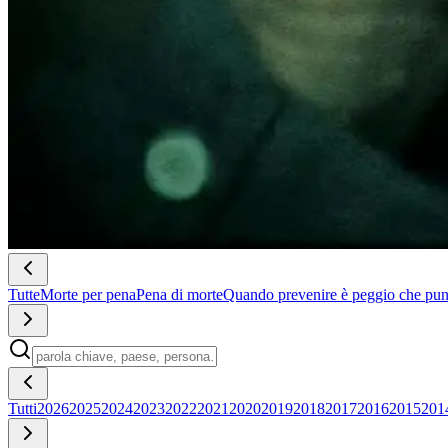
Tutte
Morte per pena
Pena di morte
Quando prevenire è peggio che pun
Tutti
2026
2025
2024
2023
2022
2021
2020
2019
2018
2017
2016
2015
201