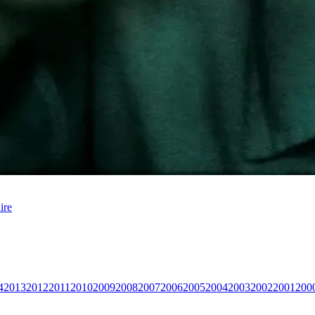
ire
4
2013
2012
2011
2010
2009
2008
2007
2006
2005
2004
2003
2002
2001
200