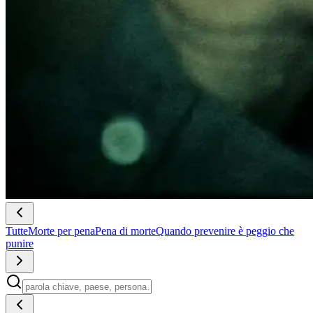
Tutte
Morte per pena
Pena di morte
Quando prevenire è peggio che
punire