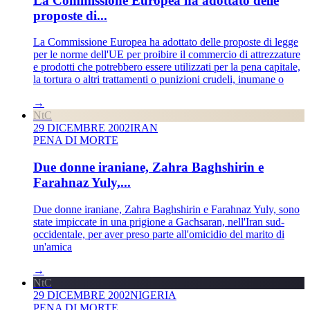
La Commissione Europea ha adottato delle
proposte di...
La Commissione Europea ha adottato delle proposte di legge
per le norme dell'UE per proibire il commercio di attrezzature
e prodotti che potrebbero essere utilizzati per la pena capitale,
la tortura o altri trattamenti o punizioni crudeli, inumane o
→
NtC
29 DICEMBRE 2002
IRAN
PENA DI MORTE
Due donne iraniane, Zahra Baghshirin e
Farahnaz Yuly,...
Due donne iraniane, Zahra Baghshirin e Farahnaz Yuly, sono
state impiccate in una prigione a Gachsaran, nell'Iran sud-
occidentale, per aver preso parte all'omicidio del marito di
un'amica
→
NtC
29 DICEMBRE 2002
NIGERIA
PENA DI MORTE