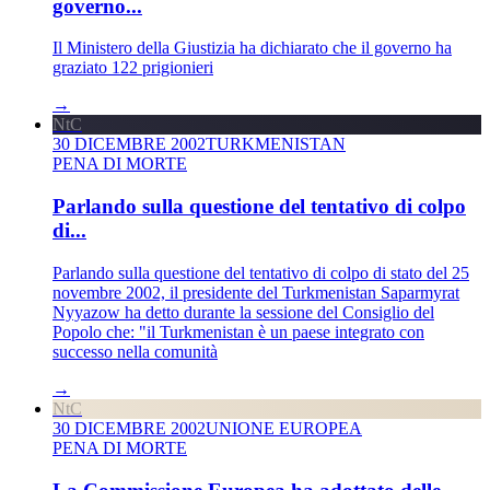
governo...
Il Ministero della Giustizia ha dichiarato che il governo ha
graziato 122 prigionieri
→
NtC
30 DICEMBRE 2002
TURKMENISTAN
PENA DI MORTE
Parlando sulla questione del tentativo di colpo
di...
Parlando sulla questione del tentativo di colpo di stato del 25
novembre 2002, il presidente del Turkmenistan Saparmyrat
Nyyazow ha detto durante la sessione del Consiglio del
Popolo che: "il Turkmenistan è un paese integrato con
successo nella comunità
→
NtC
30 DICEMBRE 2002
UNIONE EUROPEA
PENA DI MORTE