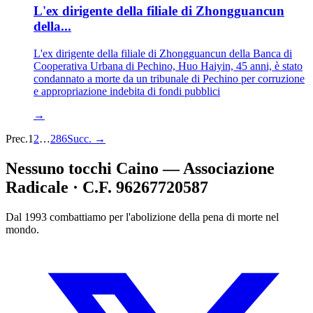
L'ex dirigente della filiale di Zhongguancun
della...
L'ex dirigente della filiale di Zhongguancun della Banca di
Cooperativa Urbana di Pechino, Huo Haiyin, 45 anni, è stato
condannato a morte da un tribunale di Pechino per corruzione
e appropriazione indebita di fondi pubblici
→
Prec.
1
2
…
286
Succ.
→
Nessuno tocchi Caino — Associazione
Radicale · C.F. 96267720587
Dal 1993 combattiamo per l'abolizione della pena di morte nel
mondo.