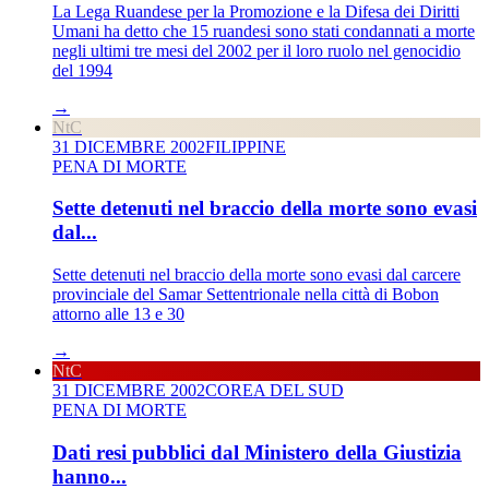
La Lega Ruandese per la Promozione e la Difesa dei Diritti
Umani ha detto che 15 ruandesi sono stati condannati a morte
negli ultimi tre mesi del 2002 per il loro ruolo nel genocidio
del 1994
→
NtC
31 DICEMBRE 2002
FILIPPINE
PENA DI MORTE
Sette detenuti nel braccio della morte sono evasi
dal...
Sette detenuti nel braccio della morte sono evasi dal carcere
provinciale del Samar Settentrionale nella città di Bobon
attorno alle 13 e 30
→
NtC
31 DICEMBRE 2002
COREA DEL SUD
PENA DI MORTE
Dati resi pubblici dal Ministero della Giustizia
hanno...