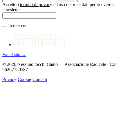
Accetto i
termini di privacy
e l'uso dei miei dati per ricevere la
newsletter.
—
In rete con
Vai al sito
→
©
2026
Nessuno tocchi Caino — Associazione Radicale · C.F.
96267720587
Privacy
·
Cookie
·
Contatti