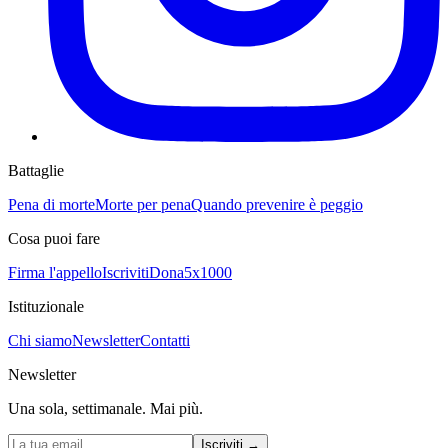
Battaglie
Pena di morte
Morte per pena
Quando prevenire è peggio
Cosa puoi fare
Firma l'appello
Iscriviti
Dona
5x1000
Istituzionale
Chi siamo
Newsletter
Contatti
Newsletter
Una sola, settimanale. Mai più.
Iscriviti
→