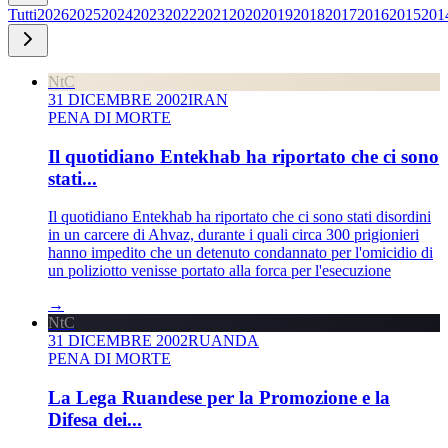
Tutti
2026
2025
2024
2023
2022
2021
2020
2019
2018
2017
2016
2015
201
NtC
31 DICEMBRE 2002
IRAN
PENA DI MORTE
Il quotidiano Entekhab ha riportato che ci sono
stati...
Il quotidiano Entekhab ha riportato che ci sono stati disordini
in un carcere di Ahvaz, durante i quali circa 300 prigionieri
hanno impedito che un detenuto condannato per l'omicidio di
un poliziotto venisse portato alla forca per l'esecuzione
→
NtC
31 DICEMBRE 2002
RUANDA
PENA DI MORTE
La Lega Ruandese per la Promozione e la
Difesa dei...