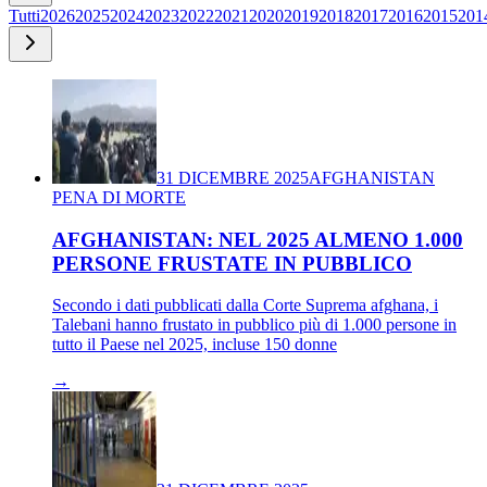
Tutti
2026
2025
2024
2023
2022
2021
2020
2019
2018
2017
2016
2015
201
31 DICEMBRE 2025
AFGHANISTAN
PENA DI MORTE
AFGHANISTAN: NEL 2025 ALMENO 1.000
PERSONE FRUSTATE IN PUBBLICO
Secondo i dati pubblicati dalla Corte Suprema afghana, i
Talebani hanno frustato in pubblico più di 1.000 persone in
tutto il Paese nel 2025, incluse 150 donne
→