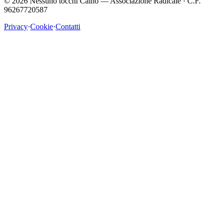
©
2026
Nessuno tocchi Caino — Associazione Radicale · C.F.
96267720587
Privacy
·
Cookie
·
Contatti