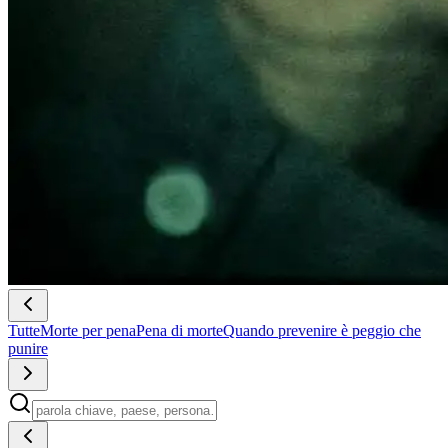
Tutte
Morte per pena
Pena di morte
Quando prevenire è peggio che
punire