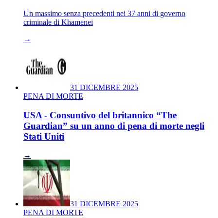
Un massimo senza precedenti nei 37 anni di governo
criminale di Khamenei
→
31 DICEMBRE 2025
PENA DI MORTE
USA - Consuntivo del britannico “The
Guardian” su un anno di pena di morte negli
Stati Uniti
→
31 DICEMBRE 2025
PENA DI MORTE