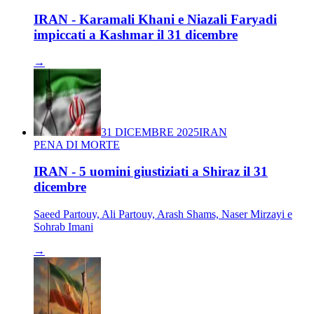
IRAN - Karamali Khani e Niazali Faryadi
impiccati a Kashmar il 31 dicembre
→
31 DICEMBRE 2025
IRAN
PENA DI MORTE
IRAN - 5 uomini giustiziati a Shiraz il 31
dicembre
Saeed Partouy, Ali Partouy, Arash Shams, Naser Mirzayi e
Sohrab Imani
→