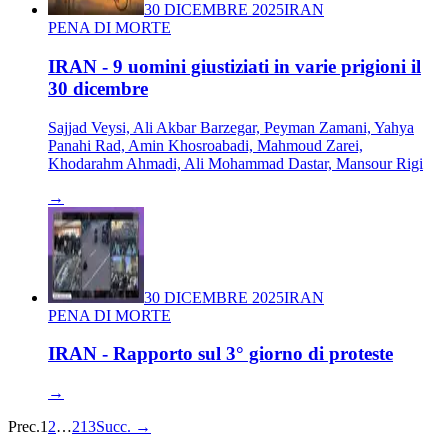
30 DICEMBRE 2025
IRAN
PENA DI MORTE
IRAN - 9 uomini giustiziati in varie prigioni il
30 dicembre
Sajjad Veysi, Ali Akbar Barzegar, Peyman Zamani, Yahya
Panahi Rad, Amin Khosroabadi, Mahmoud Zarei,
Khodarahm Ahmadi, Ali Mohammad Dastar, Mansour Rigi
→
30 DICEMBRE 2025
IRAN
PENA DI MORTE
IRAN - Rapporto sul 3° giorno di proteste
→
Prec.
1
2
…
213
Succ.
→