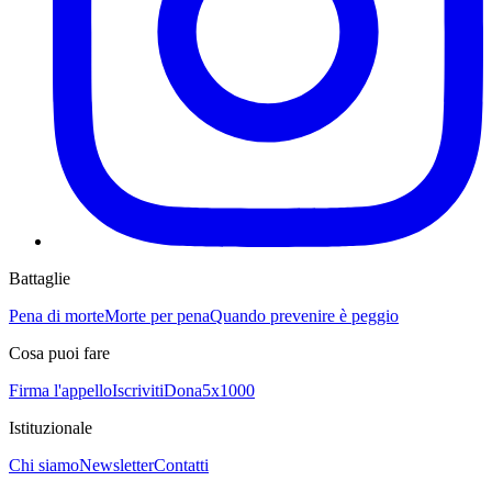
Battaglie
Pena di morte
Morte per pena
Quando prevenire è peggio
Cosa puoi fare
Firma l'appello
Iscriviti
Dona
5x1000
Istituzionale
Chi siamo
Newsletter
Contatti