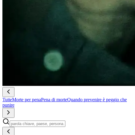
Tutte
Morte per pena
Pena di morte
Quando prevenire è peggio che
punire