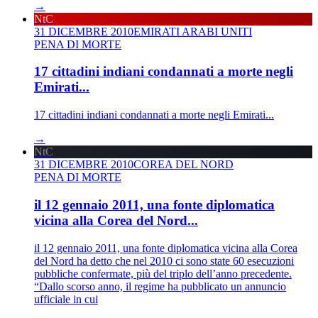
→
NtC
31 DICEMBRE 2010
EMIRATI ARABI UNITI
PENA DI MORTE
17 cittadini indiani condannati a morte negli
Emirati...
17 cittadini indiani condannati a morte negli Emirati...
→
NtC
31 DICEMBRE 2010
COREA DEL NORD
PENA DI MORTE
il 12 gennaio 2011, una fonte diplomatica
vicina alla Corea del Nord...
il 12 gennaio 2011, una fonte diplomatica vicina alla Corea
del Nord ha detto che nel 2010 ci sono state 60 esecuzioni
pubbliche confermate, più del triplo dell’anno precedente.
“Dallo scorso anno, il regime ha pubblicato un annuncio
ufficiale in cui