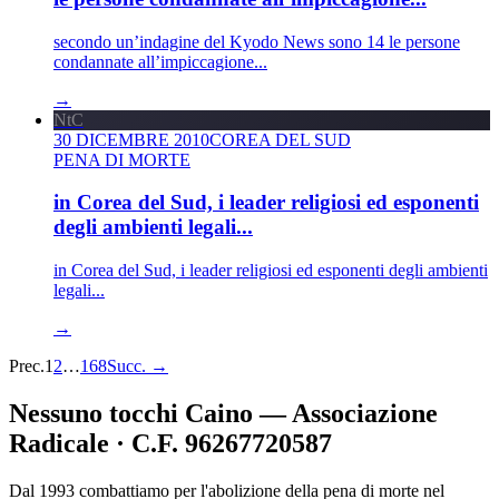
secondo un’indagine del Kyodo News sono 14 le persone
condannate all’impiccagione...
→
NtC
30 DICEMBRE 2010
COREA DEL SUD
PENA DI MORTE
in Corea del Sud, i leader religiosi ed esponenti
degli ambienti legali...
in Corea del Sud, i leader religiosi ed esponenti degli ambienti
legali...
→
Prec.
1
2
…
168
Succ.
→
Nessuno tocchi Caino — Associazione
Radicale · C.F. 96267720587
Dal 1993 combattiamo per l'abolizione della pena di morte nel