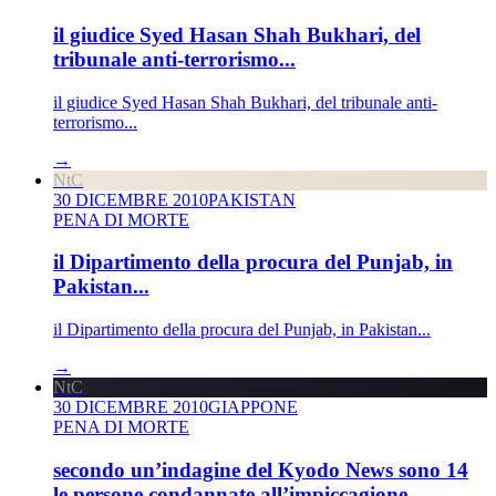
il giudice Syed Hasan Shah Bukhari, del
tribunale anti-terrorismo...
il giudice Syed Hasan Shah Bukhari, del tribunale anti-
terrorismo...
→
NtC
30 DICEMBRE 2010
PAKISTAN
PENA DI MORTE
il Dipartimento della procura del Punjab, in
Pakistan...
il Dipartimento della procura del Punjab, in Pakistan...
→
NtC
30 DICEMBRE 2010
GIAPPONE
PENA DI MORTE
secondo un’indagine del Kyodo News sono 14
le persone condannate all’impiccagione...