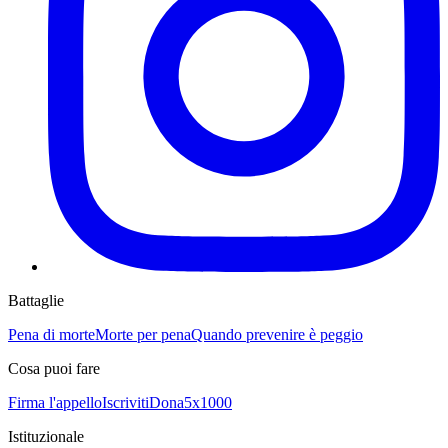
Battaglie
Pena di morte
Morte per pena
Quando prevenire è peggio
Cosa puoi fare
Firma l'appello
Iscriviti
Dona
5x1000
Istituzionale