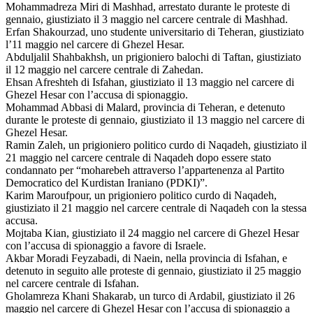
Mohammadreza Miri di Mashhad, arrestato durante le proteste di
gennaio, giustiziato il 3 maggio nel carcere centrale di Mashhad.
Erfan Shakourzad, uno studente universitario di Teheran, giustiziato
l’11 maggio nel carcere di Ghezel Hesar.
Abduljalil Shahbakhsh, un prigioniero balochi di Taftan, giustiziato
il 12 maggio nel carcere centrale di Zahedan.
Ehsan Afreshteh di Isfahan, giustiziato il 13 maggio nel carcere di
Ghezel Hesar con l’accusa di spionaggio.
Mohammad Abbasi di Malard, provincia di Teheran, e detenuto
durante le proteste di gennaio, giustiziato il 13 maggio nel carcere di
Ghezel Hesar.
Ramin Zaleh, un prigioniero politico curdo di Naqadeh, giustiziato il
21 maggio nel carcere centrale di Naqadeh dopo essere stato
condannato per “moharebeh attraverso l’appartenenza al Partito
Democratico del Kurdistan Iraniano (PDKI)”.
Karim Maroufpour, un prigioniero politico curdo di Naqadeh,
giustiziato il 21 maggio nel carcere centrale di Naqadeh con la stessa
accusa.
Mojtaba Kian, giustiziato il 24 maggio nel carcere di Ghezel Hesar
con l’accusa di spionaggio a favore di Israele.
Akbar Moradi Feyzabadi, di Naein, nella provincia di Isfahan, e
detenuto in seguito alle proteste di gennaio, giustiziato il 25 maggio
nel carcere centrale di Isfahan.
Gholamreza Khani Shakarab, un turco di Ardabil, giustiziato il 26
maggio nel carcere di Ghezel Hesar con l’accusa di spionaggio a