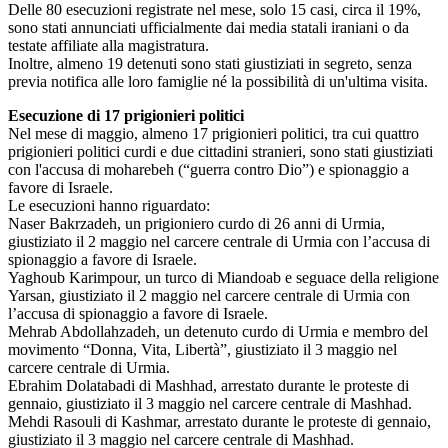
Delle 80 esecuzioni registrate nel mese, solo 15 casi, circa il 19%,
sono stati annunciati ufficialmente dai media statali iraniani o da
testate affiliate alla magistratura.
Inoltre, almeno 19 detenuti sono stati giustiziati in segreto, senza
previa notifica alle loro famiglie né la possibilità di un'ultima visita.
Esecuzione di 17 prigionieri politici
Nel mese di maggio, almeno 17 prigionieri politici, tra cui quattro
prigionieri politici curdi e due cittadini stranieri, sono stati giustiziati
con l'accusa di moharebeh (“guerra contro Dio”) e spionaggio a
favore di Israele.
Le esecuzioni hanno riguardato:
Naser Bakrzadeh, un prigioniero curdo di 26 anni di Urmia,
giustiziato il 2 maggio nel carcere centrale di Urmia con l’accusa di
spionaggio a favore di Israele.
Yaghoub Karimpour, un turco di Miandoab e seguace della religione
Yarsan, giustiziato il 2 maggio nel carcere centrale di Urmia con
l’accusa di spionaggio a favore di Israele.
Mehrab Abdollahzadeh, un detenuto curdo di Urmia e membro del
movimento “Donna, Vita, Libertà”, giustiziato il 3 maggio nel
carcere centrale di Urmia.
Ebrahim Dolatabadi di Mashhad, arrestato durante le proteste di
gennaio, giustiziato il 3 maggio nel carcere centrale di Mashhad.
Mehdi Rasouli di Kashmar, arrestato durante le proteste di gennaio,
giustiziato il 3 maggio nel carcere centrale di Mashhad.