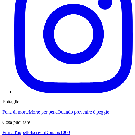
Battaglie
Pena di morte
Morte per pena
Quando prevenire è peggio
Cosa puoi fare
Firma l'appello
Iscriviti
Dona
5x1000