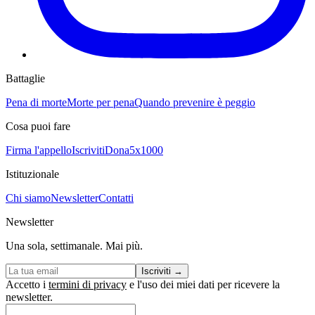
Battaglie
Pena di morte
Morte per pena
Quando prevenire è peggio
Cosa puoi fare
Firma l'appello
Iscriviti
Dona
5x1000
Istituzionale
Chi siamo
Newsletter
Contatti
Newsletter
Una sola, settimanale. Mai più.
Iscriviti
→
Accetto i
termini di privacy
e l'uso dei miei dati per ricevere la
newsletter.