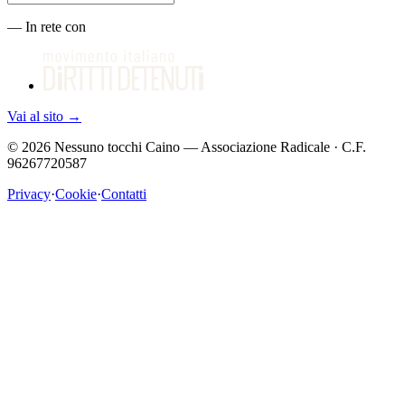
—
In rete con
Vai al sito
→
©
2026
Nessuno tocchi Caino — Associazione Radicale · C.F.
96267720587
Privacy
·
Cookie
·
Contatti