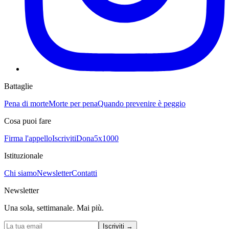
Battaglie
Pena di morte
Morte per pena
Quando prevenire è peggio
Cosa puoi fare
Firma l'appello
Iscriviti
Dona
5x1000
Istituzionale
Chi siamo
Newsletter
Contatti
Newsletter
Una sola, settimanale. Mai più.
Iscriviti
→