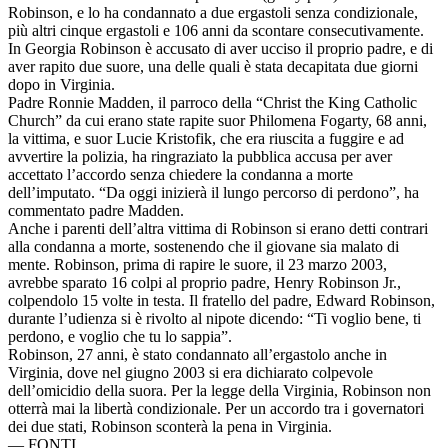
Robinson, e lo ha condannato a due ergastoli senza condizionale,
più altri cinque ergastoli e 106 anni da scontare consecutivamente.
In Georgia Robinson è accusato di aver ucciso il proprio padre, e di
aver rapito due suore, una delle quali è stata decapitata due giorni
dopo in Virginia.
Padre Ronnie Madden, il parroco della “Christ the King Catholic
Church” da cui erano state rapite suor Philomena Fogarty, 68 anni,
la vittima, e suor Lucie Kristofik, che era riuscita a fuggire e ad
avvertire la polizia, ha ringraziato la pubblica accusa per aver
accettato l’accordo senza chiedere la condanna a morte
dell’imputato. “Da oggi inizierà il lungo percorso di perdono”, ha
commentato padre Madden.
Anche i parenti dell’altra vittima di Robinson si erano detti contrari
alla condanna a morte, sostenendo che il giovane sia malato di
mente. Robinson, prima di rapire le suore, il 23 marzo 2003,
avrebbe sparato 16 colpi al proprio padre, Henry Robinson Jr.,
colpendolo 15 volte in testa. Il fratello del padre, Edward Robinson,
durante l’udienza si è rivolto al nipote dicendo: “Ti voglio bene, ti
perdono, e voglio che tu lo sappia”.
Robinson, 27 anni, è stato condannato all’ergastolo anche in
Virginia, dove nel giugno 2003 si era dichiarato colpevole
dell’omicidio della suora. Per la legge della Virginia, Robinson non
otterrà mai la libertà condizionale. Per un accordo tra i governatori
dei due stati, Robinson sconterà la pena in Virginia.
—
FONTI