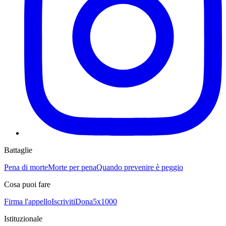
Battaglie
Pena di morte
Morte per pena
Quando prevenire è peggio
Cosa puoi fare
Firma l'appello
Iscriviti
Dona
5x1000
Istituzionale