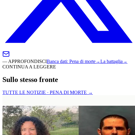
—
APPROFONDISCI
Banca dati
:
Pena di morte
→
La battaglia
→
CONTINUA A LEGGERE
Sullo stesso fronte
TUTTE LE NOTIZIE · PENA DI MORTE
→