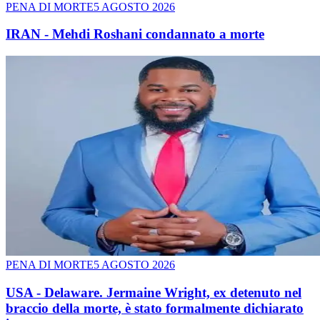
PENA DI MORTE
5 AGOSTO 2026
IRAN - Mehdi Roshani condannato a morte
PENA DI MORTE
5 AGOSTO 2026
USA - Delaware. Jermaine Wright, ex detenuto nel
braccio della morte, è stato formalmente dichiarato