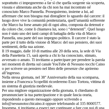
soprattutto ci impegneremo a far sì che quella sorgente sia scoperta,
vissuta e alimentata anche da chi non ha mai incontrato né
conosciuto Marco Pannella. Proseguiremo, insieme a lui, ad
affermare che non bisogna mai distogliere lo sguardo dal carcere: il
luogo dove vive la comunità penitenziaria, quell’umanità sofferente
che Marco ha forse amato più di ogni altra, composta da detenuti e
da coloro che, come li chiamava lui, sono i “detenenti”. Quel luogo
non è stato uno dei tanti campi di battaglia della vita di Marco
Pannella, una parte del suo impegno politico. Il carcere è stato la
parte per il tutto della visione di Marco: del suo pensiero, dei suoi
sentimenti, della sua azione.
Il 19 maggio, dalle 10 di mattina alle 20 della sera, la sede di Via
della Panetteria 15, sarà aperta a chi lo ha conosciuto, stimato,
avversato o amato. Ti invitiamo a partecipare per prendere la parola
nei momenti di diretta sul canale YouTube di Nessuno tocchi Caino
o per scrivere un pensiero nel libro delle presenze che apriremo
all’ingresso.
Nella stessa giornata, nel 38° Anniversario della sua scomparsa,
insieme a Francesca Scopelliti ricorderemo Enzo Tortora, vittima di
un sistema di giustizia medievale.
Per una migliore organizzazione della giornata, ti chiediamo di
preannunciare la tua partecipazione e in quale fascia oraria,
rispondendo a questo messaggio oppure scrivendo a
info@nessunotocchicaino.it oppure telefonando al 335 8000577.
Insomma, ti invitiamo a esserci per continuare a fare con noi di una