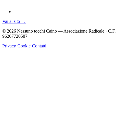
Vai al sito
→
©
2026
Nessuno tocchi Caino — Associazione Radicale · C.F.
96267720587
Privacy
·
Cookie
·
Contatti