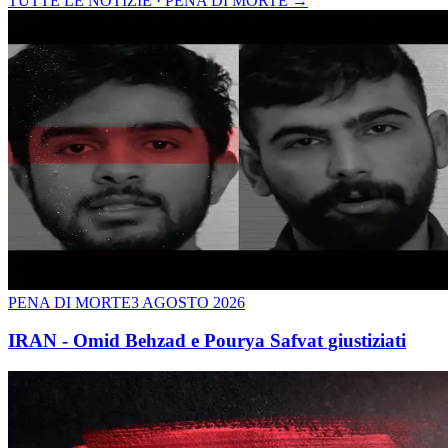
TUTTE LE NOTIZIE · PENA DI MORTE
→
PENA DI MORTE
3 AGOSTO 2026
IRAN - Omid Behzad e Pourya Safvat giustiziati