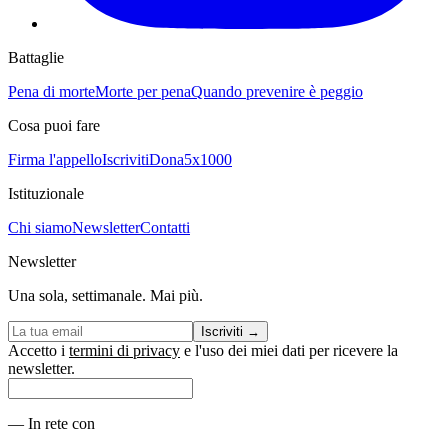
Battaglie
Pena di morte
Morte per pena
Quando prevenire è peggio
Cosa puoi fare
Firma l'appello
Iscriviti
Dona
5x1000
Istituzionale
Chi siamo
Newsletter
Contatti
Newsletter
Una sola, settimanale. Mai più.
Iscriviti
→
Accetto i
termini di privacy
e l'uso dei miei dati per ricevere la
newsletter.
—
In rete con