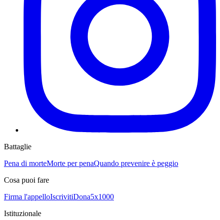
Battaglie
Pena di morte
Morte per pena
Quando prevenire è peggio
Cosa puoi fare
Firma l'appello
Iscriviti
Dona
5x1000
Istituzionale