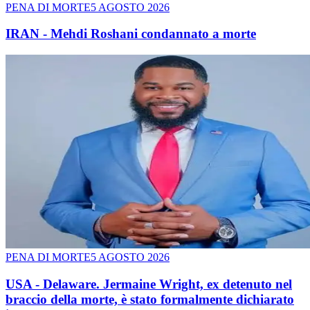
PENA DI MORTE
5 AGOSTO 2026
IRAN - Mehdi Roshani condannato a morte
PENA DI MORTE
5 AGOSTO 2026
USA - Delaware. Jermaine Wright, ex detenuto nel
braccio della morte, è stato formalmente dichiarato