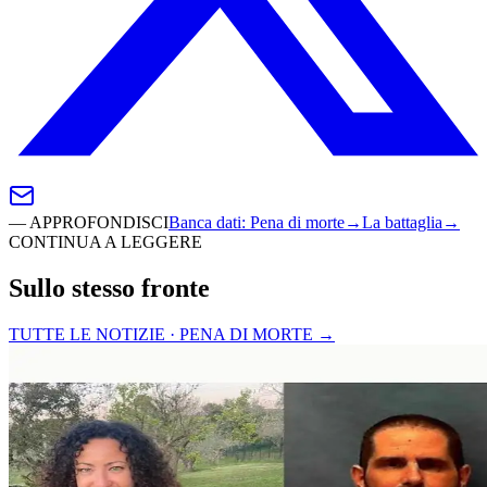
—
APPROFONDISCI
Banca dati
:
Pena di morte
→
La battaglia
→
CONTINUA A LEGGERE
Sullo stesso fronte
TUTTE LE NOTIZIE · PENA DI MORTE
→