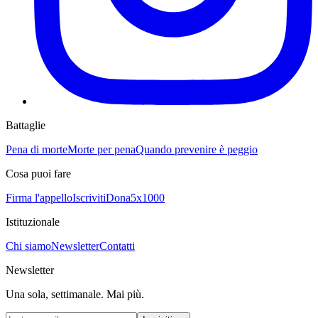
Battaglie
Pena di morte
Morte per pena
Quando prevenire è peggio
Cosa puoi fare
Firma l'appello
Iscriviti
Dona
5x1000
Istituzionale
Chi siamo
Newsletter
Contatti
Newsletter
Una sola, settimanale. Mai più.