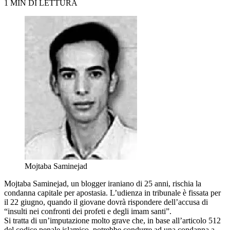
1 MIN DI LETTURA
Mojtaba Saminejad
Mojtaba Saminejad, un blogger iraniano di 25 anni, rischia la
condanna capitale per apostasia. L’udienza in tribunale è fissata per
il 22 giugno, quando il giovane dovrà rispondere dell’accusa di
“insulti nei confronti dei profeti e degli imam santi”.
Si tratta di un’imputazione molto grave che, in base all’articolo 512
del codice penale islamico, potrebbe condurre ad una condanna a