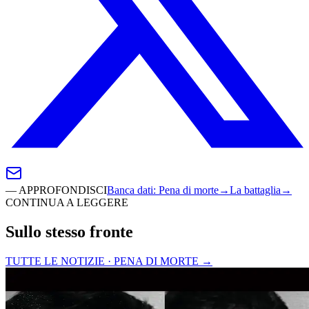
—
APPROFONDISCI
Banca dati
:
Pena di morte
→
La battaglia
→
CONTINUA A LEGGERE
Sullo stesso fronte
TUTTE LE NOTIZIE · PENA DI MORTE
→