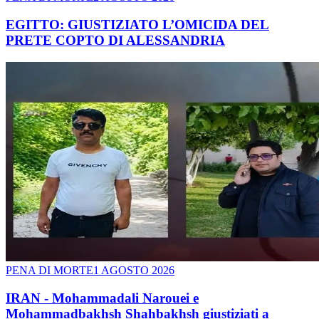
EGITTO: GIUSTIZIATO L’OMICIDA DEL
PRETE COPTO DI ALESSANDRIA
PENA DI MORTE
1 AGOSTO 2026
IRAN - Mohammadali Narouei e
Mohammadbakhsh Shahbakhsh giustiziati a