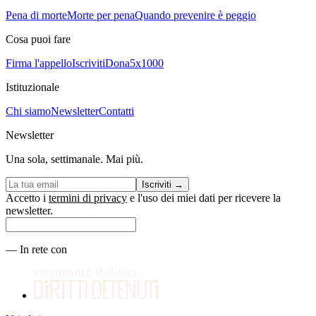
Pena di morte
Morte per pena
Quando prevenire è peggio
Cosa puoi fare
Firma l'appello
Iscriviti
Dona
5x1000
Istituzionale
Chi siamo
Newsletter
Contatti
Newsletter
Una sola, settimanale. Mai più.
Iscriviti
→
Accetto i
termini di privacy
e l'uso dei miei dati per ricevere la
newsletter.
—
In rete con