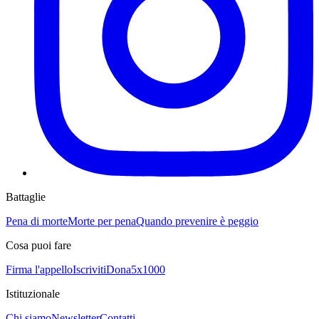
Battaglie
Pena di morte
Morte per pena
Quando prevenire è peggio
Cosa puoi fare
Firma l'appello
Iscriviti
Dona
5x1000
Istituzionale
Chi siamo
Newsletter
Contatti