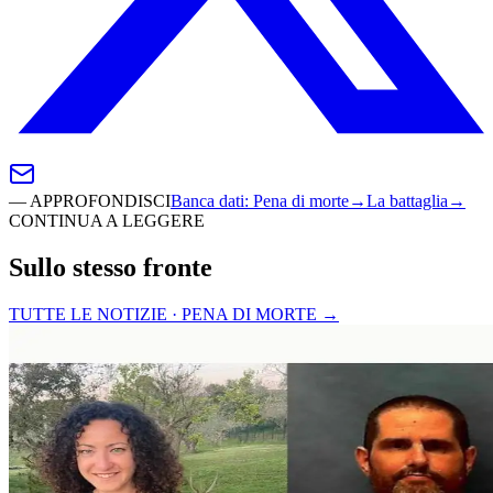
—
APPROFONDISCI
Banca dati
:
Pena di morte
→
La battaglia
→
CONTINUA A LEGGERE
Sullo stesso fronte
TUTTE LE NOTIZIE · PENA DI MORTE
→