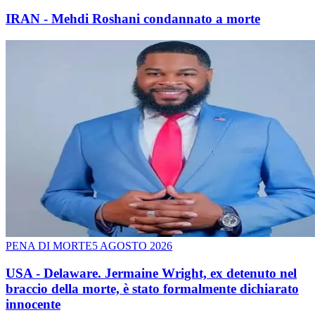
IRAN - Mehdi Roshani condannato a morte
PENA DI MORTE
5 AGOSTO 2026
USA - Delaware. Jermaine Wright, ex detenuto nel
braccio della morte, è stato formalmente dichiarato
innocente