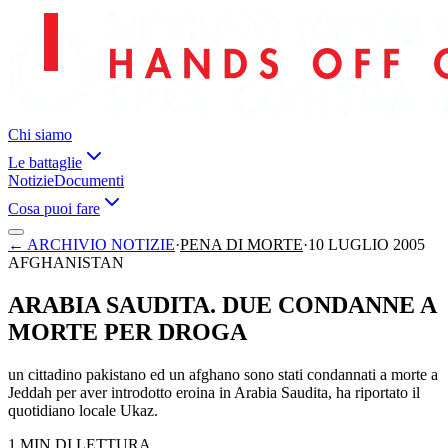
Chi siamo
Le battaglie
Notizie
Documenti
Cosa puoi fare
←
ARCHIVIO NOTIZIE
·
PENA DI MORTE
·
10 LUGLIO 2005
AFGHANISTAN
ARABIA SAUDITA. DUE CONDANNE A
MORTE PER DROGA
un cittadino pakistano ed un afghano sono stati condannati a morte a
Jeddah per aver introdotto eroina in Arabia Saudita, ha riportato il
quotidiano locale Ukaz.
1 MIN DI LETTURA