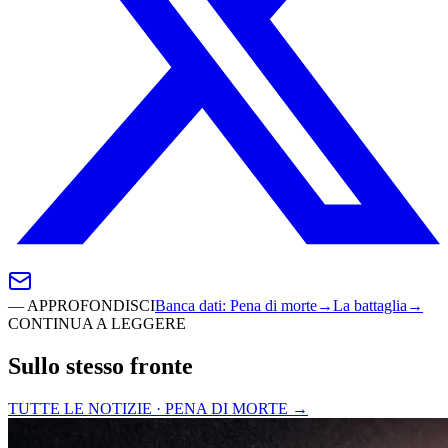
—
APPROFONDISCI
Banca dati
:
Pena di morte
→
La battaglia
→
CONTINUA A LEGGERE
Sullo stesso fronte
TUTTE LE NOTIZIE · PENA DI MORTE
→