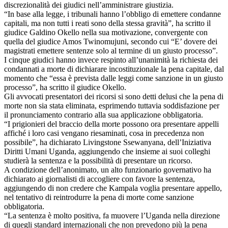
discrezionalità dei giudici nell’amministrare giustizia.
“In base alla legge, i tribunali hanno l’obbligo di emettere condanne
capitali, ma non tutti i reati sono della stessa gravità”, ha scritto il
giudice Galdino Okello nella sua motivazione, convergente con
quella del giudice Amos Twinomujuni, secondo cui “E’ dovere dei
magistrati emettere sentenze solo al termine di un giusto processo”.
I cinque giudici hanno invece respinto all’unanimità la richiesta dei
condannati a morte di dichiarare incostituzionale la pena capitale, dal
momento che “essa è prevista dalle leggi come sanzione in un giusto
processo”, ha scritto il giudice Okello.
Gli avvocati presentatori dei ricorsi si sono detti delusi che la pena di
morte non sia stata eliminata, esprimendo tuttavia soddisfazione per
il pronunciamento contrario alla sua applicazione obbligatoria.
“I prigionieri del braccio della morte possono ora presentare appelli
affiché i loro casi vengano riesaminati, cosa in precedenza non
possibile”, ha dichiarato Livingstone Ssewanyana, dell’Iniziativa
Diritti Umani Uganda, aggiungendo che insieme ai suoi colleghi
studierà la sentenza e la possibilità di presentare un ricorso.
A condizione dell’anonimato, un alto funzionario governativo ha
dichiarato ai giornalisti di accogliere con favore la sentenza,
aggiungendo di non credere che Kampala voglia presentare appello,
nel tentativo di reintrodurre la pena di morte come sanzione
obbligatoria.
“La sentenza è molto positiva, fa muovere l’Uganda nella direzione
di quegli standard internazionali che non prevedono più la pena