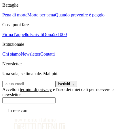
Battaglie
Pena di morte
Morte per pena
Quando prevenire è peggio
Cosa puoi fare
Firma l'appello
Iscriviti
Dona
5x1000
Istituzionale
Chi siamo
Newsletter
Contatti
Newsletter
Una sola, settimanale. Mai più.
Iscriviti
→
Accetto i
termini di privacy
e l'uso dei miei dati per ricevere la
newsletter.
—
In rete con