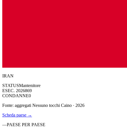
IRAN
STATUS
Mantenitore
ESEC. 2026
869
CONDANNE
0
Fonte: aggregati Nessuno tocchi Caino · 2026
Scheda paese
→
—
PAESE PER PAESE