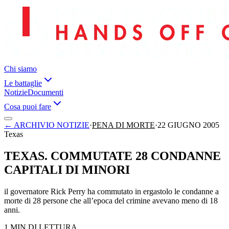
Chi siamo
Le battaglie
Notizie
Documenti
Cosa puoi fare
←
ARCHIVIO NOTIZIE
·
PENA DI MORTE
·
22 GIUGNO 2005
Texas
TEXAS. COMMUTATE 28 CONDANNE
CAPITALI DI MINORI
il governatore Rick Perry ha commutato in ergastolo le condanne a
morte di 28 persone che all’epoca del crimine avevano meno di 18
anni.
1 MIN DI LETTURA