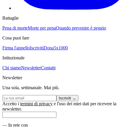
Battaglie
Pena di morte
Morte per pena
Quando prevenire è peggio
Cosa puoi fare
Firma l'appello
Iscriviti
Dona
5x1000
Istituzionale
Chi siamo
Newsletter
Contatti
Newsletter
Una sola, settimanale. Mai più.
Iscriviti
→
Accetto i
termini di privacy
e l'uso dei miei dati per ricevere la
newsletter.
—
In rete con