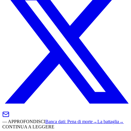
—
APPROFONDISCI
Banca dati
:
Pena di morte
→
La battaglia
→
CONTINUA A LEGGERE