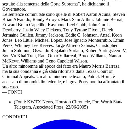
seguito alla sentenza della Corte Suprema”, ha dichiarato il
Governatore.
Le sentenze commutate sono quelle di Robert Aaron Acuna, Steven
Brian Alvarado, Randy Arroyo, Mark Sam Arthur, Johnnie Bernal,
Edward Brian Capetillo, Raymond Levi Cobb, John Curtis
Dewberry, Justin Wiley Dickens, Tony Tyrone Dixon, Derek
Jermaine Guillen, Jimmy Jackson, Eddie C. Johnson, Anzel Keon
Jones, Leo Little, Michael Lopez, Jose Ignacio Monterrubio, Efrain
Perez, Whitney Lee Reeves, Jorge Alfredo Salinas, Christopher
Julian Solomon, Oswaldo Regalado Soriano, Robert Springsteen IV,
Son Vu Khai Tran, Raul Omar Villarreal, Bruce Williams, Nanon
McKewn Williams and Geno Capoletti Wilson.
Un altro minorenne all’epoca del fatto era Mauro Morris Barraza,
ma la sua condanna è già stata riformata dalla Texas Court of
Criminal Appeals. Un altro minorenne texano, Patrick Horn, è
accusato di un omicidio federale, e il gov. Perry non ha affrontato il
suo caso.
—
FONTI
(Fonti: KWTX News, Houston Chronicle, Fort Worth Star-
Telegram, Associated Press, 22/06/2005)
CONDIVIDI