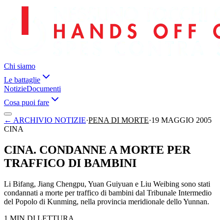
Chi siamo
Le battaglie
Notizie
Documenti
Cosa puoi fare
←
ARCHIVIO NOTIZIE
·
PENA DI MORTE
·
19 MAGGIO 2005
CINA
CINA. CONDANNE A MORTE PER
TRAFFICO DI BAMBINI
Li Bifang, Jiang Chengpu, Yuan Guiyuan e Liu Weibing sono stati
condannati a morte per traffico di bambini dal Tribunale Intermedio
del Popolo di Kunming, nella provincia meridionale dello Yunnan.
1 MIN DI LETTURA