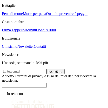
Battaglie
Pena di morte
Morte per pena
Quando prevenire è peggio
Cosa puoi fare
Firma l'appello
Iscriviti
Dona
5x1000
Istituzionale
Chi siamo
Newsletter
Contatti
Newsletter
Una sola, settimanale. Mai più.
Iscriviti
→
Accetto i
termini di privacy
e l'uso dei miei dati per ricevere la
newsletter.
—
In rete con