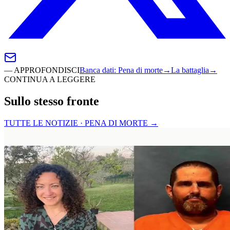
—
APPROFONDISCI
Banca dati
:
Pena di morte
→
La battaglia
→
CONTINUA A LEGGERE
Sullo stesso fronte
TUTTE LE NOTIZIE · PENA DI MORTE
→