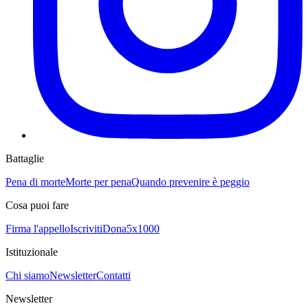
Battaglie
Pena di morte
Morte per pena
Quando prevenire è peggio
Cosa puoi fare
Firma l'appello
Iscriviti
Dona
5x1000
Istituzionale
Chi siamo
Newsletter
Contatti
Newsletter