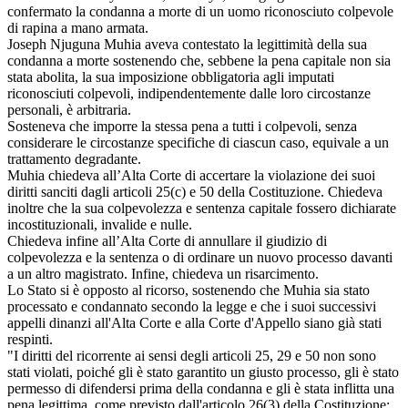
confermato la condanna a morte di un uomo riconosciuto colpevole
di rapina a mano armata.
Joseph Njuguna Muhia aveva contestato la legittimità della sua
condanna a morte sostenendo che, sebbene la pena capitale non sia
stata abolita, la sua imposizione obbligatoria agli imputati
riconosciuti colpevoli, indipendentemente dalle loro circostanze
personali, è arbitraria.
Sosteneva che imporre la stessa pena a tutti i colpevoli, senza
considerare le circostanze specifiche di ciascun caso, equivale a un
trattamento degradante.
Muhia chiedeva all’Alta Corte di accertare la violazione dei suoi
diritti sanciti dagli articoli 25(c) e 50 della Costituzione. Chiedeva
inoltre che la sua colpevolezza e sentenza capitale fossero dichiarate
incostituzionali, invalide e nulle.
Chiedeva infine all’Alta Corte di annullare il giudizio di
colpevolezza e la sentenza o di ordinare un nuovo processo davanti
a un altro magistrato. Infine, chiedeva un risarcimento.
Lo Stato si è opposto al ricorso, sostenendo che Muhia sia stato
processato e condannato secondo la legge e che i suoi successivi
appelli dinanzi all'Alta Corte e alla Corte d'Appello siano già stati
respinti.
"I diritti del ricorrente ai sensi degli articoli 25, 29 e 50 non sono
stati violati, poiché gli è stato garantito un giusto processo, gli è stato
permesso di difendersi prima della condanna e gli è stata inflitta una
pena legittima, come previsto dall'articolo 26(3) della Costituzione;