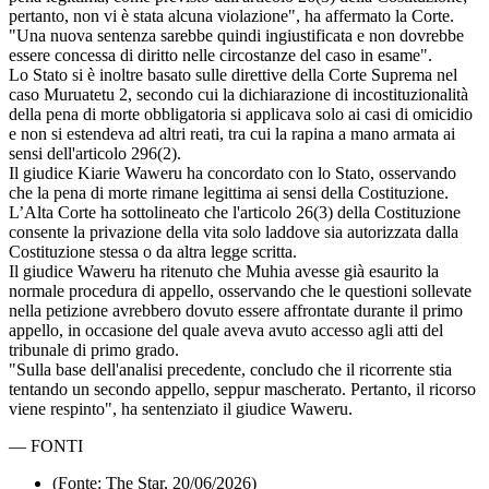
pertanto, non vi è stata alcuna violazione", ha affermato la Corte.
"Una nuova sentenza sarebbe quindi ingiustificata e non dovrebbe
essere concessa di diritto nelle circostanze del caso in esame".
Lo Stato si è inoltre basato sulle direttive della Corte Suprema nel
caso Muruatetu 2, secondo cui la dichiarazione di incostituzionalità
della pena di morte obbligatoria si applicava solo ai casi di omicidio
e non si estendeva ad altri reati, tra cui la rapina a mano armata ai
sensi dell'articolo 296(2).
Il giudice Kiarie Waweru ha concordato con lo Stato, osservando
che la pena di morte rimane legittima ai sensi della Costituzione.
L’Alta Corte ha sottolineato che l'articolo 26(3) della Costituzione
consente la privazione della vita solo laddove sia autorizzata dalla
Costituzione stessa o da altra legge scritta.
Il giudice Waweru ha ritenuto che Muhia avesse già esaurito la
normale procedura di appello, osservando che le questioni sollevate
nella petizione avrebbero dovuto essere affrontate durante il primo
appello, in occasione del quale aveva avuto accesso agli atti del
tribunale di primo grado.
"Sulla base dell'analisi precedente, concludo che il ricorrente stia
tentando un secondo appello, seppur mascherato. Pertanto, il ricorso
viene respinto", ha sentenziato il giudice Waweru.
—
FONTI
(Fonte: The Star, 20/06/2026)