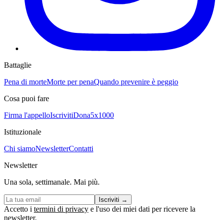
Battaglie
Pena di morte
Morte per pena
Quando prevenire è peggio
Cosa puoi fare
Firma l'appello
Iscriviti
Dona
5x1000
Istituzionale
Chi siamo
Newsletter
Contatti
Newsletter
Una sola, settimanale. Mai più.
Iscriviti
→
Accetto i
termini di privacy
e l'uso dei miei dati per ricevere la
newsletter.