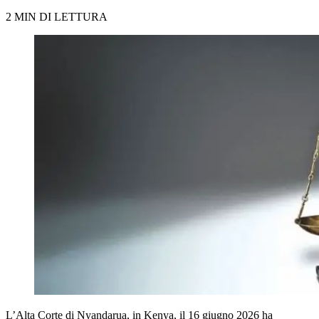
2 MIN DI LETTURA
L’Alta Corte di Nyandarua, in Kenya, il 16 giugno 2026 ha