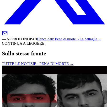
—
APPROFONDISCI
Banca dati
:
Pena di morte
→
La battaglia
→
CONTINUA A LEGGERE
Sullo stesso fronte
TUTTE LE NOTIZIE · PENA DI MORTE
→