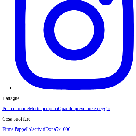
Battaglie
Pena di morte
Morte per pena
Quando prevenire è peggio
Cosa puoi fare
Firma l'appello
Iscriviti
Dona
5x1000