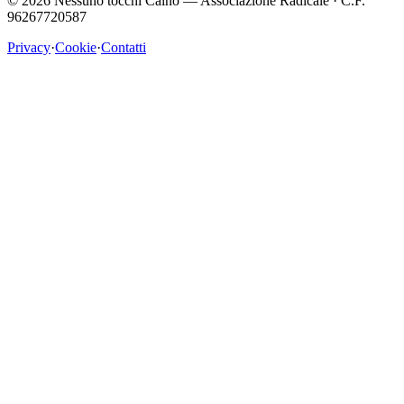
©
2026
Nessuno tocchi Caino — Associazione Radicale · C.F.
96267720587
Privacy
·
Cookie
·
Contatti