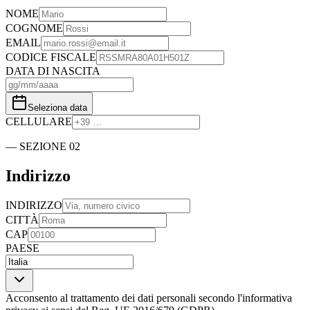
NOME
COGNOME
EMAIL
CODICE FISCALE
DATA DI NASCITA
Seleziona data
CELLULARE
—
SEZIONE
02
Indirizzo
INDIRIZZO
CITTÀ
CAP
PAESE
Acconsento al trattamento dei dati personali secondo l'informativa