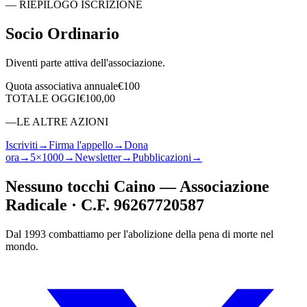
—
RIEPILOGO ISCRIZIONE
Socio Ordinario
Diventi parte attiva dell'associazione.
Quota associativa annuale
€100
TOTALE OGGI
€100,00
—
LE ALTRE AZIONI
Iscriviti
→
Firma l'appello
→
Dona
ora
→
5×1000
→
Newsletter
→
Pubblicazioni
→
Nessuno tocchi Caino — Associazione
Radicale · C.F. 96267720587
Dal 1993 combattiamo per l'abolizione della pena di morte nel
mondo.