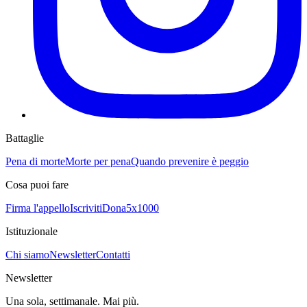
Battaglie
Pena di morte
Morte per pena
Quando prevenire è peggio
Cosa puoi fare
Firma l'appello
Iscriviti
Dona
5x1000
Istituzionale
Chi siamo
Newsletter
Contatti
Newsletter
Una sola, settimanale. Mai più.