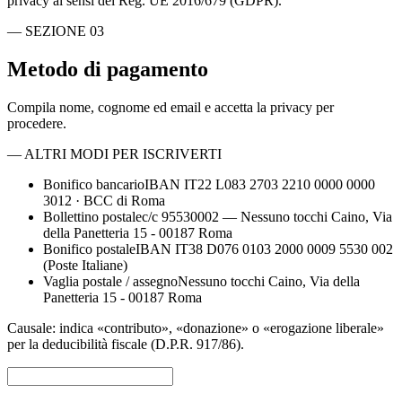
privacy ai sensi del Reg. UE 2016/679 (GDPR).
—
SEZIONE
03
Metodo di pagamento
Compila nome, cognome ed email e accetta la privacy per
procedere.
—
ALTRI MODI PER ISCRIVERTI
Bonifico bancario
IBAN IT22 L083 2703 2210 0000 0000
3012 · BCC di Roma
Bollettino postale
c/c 95530002 — Nessuno tocchi Caino, Via
della Panetteria 15 - 00187 Roma
Bonifico postale
IBAN IT38 D076 0103 2000 0009 5530 002
(Poste Italiane)
Vaglia postale / assegno
Nessuno tocchi Caino, Via della
Panetteria 15 - 00187 Roma
Causale: indica «contributo», «donazione» o «erogazione liberale»
per la deducibilità fiscale (D.P.R. 917/86).